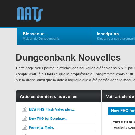
Bienvenue
Inscription
Maison de Dungeonbank
S'inscrire à notre progra
Dungeonbank Nouvelles
Cette page vous permet d'afficher des nouvelles créées dans NATS par
compte d'affilié ou tout ce que le propriétaire du programme choisit. Uti
sur la droite, ainsi que la date à laquelle elle a été postée dans le modul
Articles dernières nouvelles
Voir article d
NEW FHG Flash Video plus...
New FHG for
New FHG for Bondage...
After a bit o
regularly com
Paynents Made.