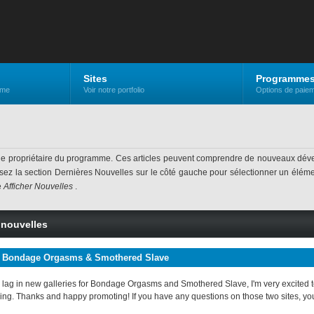
Sites
Programme
mme
Voir notre portfolio
Options de paiem
 le propriétaire du programme. Ces articles peuvent comprendre de nouveaux dév
lisez la section Dernières Nouvelles sur le côté gauche pour sélectionner un élément
e
Afficher Nouvelles
.
e nouvelles
 Bondage Orgasms & Smothered Slave
f a lag in new galleries for Bondage Orgasms and Smothered Slave, I'm very excited
ing. Thanks and happy promoting! If you have any questions on those two sites, yo