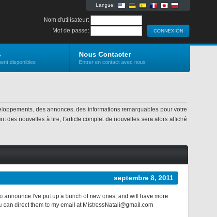
Langue:
Nom d'utilisateur:
Mot de passe:
s
Nous Contacter
ent disponibles
Entrer en contact avec nous
eloppements, des annonces, des informations remarquables pour votre
 des nouvelles à lire, l'article complet de nouvelles sera alors affiché
septembre 8, 2011
 to announce I've put up a bunch of new ones, and will have more
u can direct them to my email at MistressNatali@gmail.com