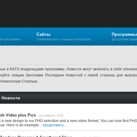
Сайты
Программы
ей программе
Ознакомьтесь с нашим портфолио
Доступные вар
ные в NATS владельцами программы. Новости могут включать в себя обнов
ьзуйте секцию Заголовки Последних Новостей с левой стороны для выбор
 Новостную Статью
.
 Новости
h Video plus Pics
- сентября 8, 2011
 new design to our FHG selection and a new video formet. You can now find FHG wit
p. Here is an example...
продолжить...