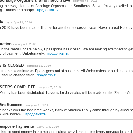
 Bondage Orgasms & Smothered Slave
- сентября 8, 2011
a lag in new galleries for Bondage Orgasms and Smothered Slave, I'm very excited t
ng. Thanks and happy...
продолжить...
e.
- декабря 21, 2010
r 2010 have been made. Thanks for another successful year! Have a great Holiday 
rmation
- ноября 1, 2010
in the News update below, Epassporte has closed. We are making attempets to get 
 of payment. Unfortunately...
продолжить...
 IS CLOSED
- октября 13, 2010
troubles continue as Epass goes out of business. All Webmasters should take a mo
 should change thier...
продолжить...
NSFERS COMPLETE
- августа 7, 2010
Money has been distributed! Payouts for July sales will be made on the 22nd of A
ire Success!
- августа 5, 2010
ree banks over the last three weeks, Bank of America finally came through by allowing 
 wire system....
продолжить...
assporte Payments
- августа 4, 2010
ked to send money in the most ridiculous way. It makes me bvery nervous to send 