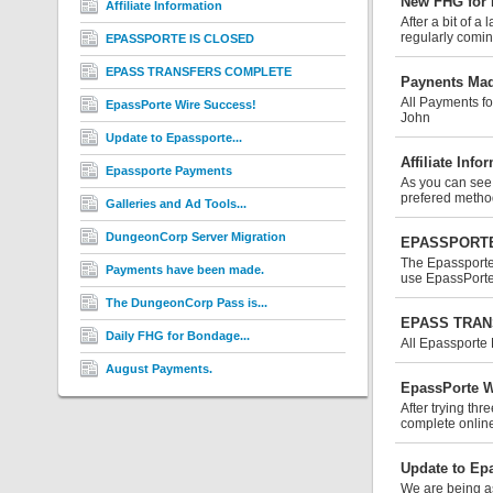
New FHG for
Affiliate Information
After a bit of 
regularly comi
EPASSPORTE IS CLOSED
EPASS TRANSFERS COMPLETE
Paynents Mad
All Payments fo
EpassPorte Wire Success!
John
Update to Epassporte...
Affiliate Info
Epassporte Payments
As you can see 
prefered method
Galleries and Ad Tools...
DungeonCorp Server Migration
EPASSPORTE
The Epassporte 
Payments have been made.
use EpassPorte
The DungeonCorp Pass is...
EPASS TRA
Daily FHG for Bondage...
All Epassporte 
August Payments.
EpassPorte W
After trying th
complete online
Update to Ep
We are being as