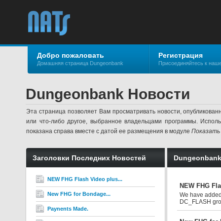
Добро пожаловать
Регистрация
Домашняя страница Dungeonbank
Присоединяйтесь к наш
Dungeonbank Новости
Эта страница позволяет Вам просматривать новости, опубликован
или что-либо другое, выбранное владельцами программы. Испол
показана справа вместе с датой ее размещения в модуле
Показать
Заголовки Последних Новостей
Dungeonbank
NEW FHG Flash Video plus...
NEW FHG Flas
New FHG for Bondage...
We have added a
DC_FLASH grou
Paynents Made.